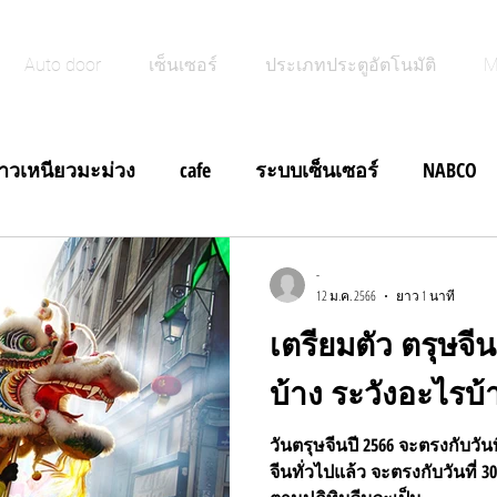
Auto door
เซ็นเซอร์
ประเภทประตูอัตโนมัติ
M
้าวเหนียวมะม่วง
cafe
ระบบเซ็นเซอร์
NABCO
ฝีดาษลิง
ประตูอัตโนมัติบานสวิง
ข่าวสั้น
-
12 ม.ค. 2566
ยาว 1 นาที
เตรียมตัว ตรุษจี
ข่าวสั้น ประตูอัตโนมัติบานสวิง
ข่าวสั้น M Search NA
บ้าง ระวังอะไรบ้
สั้นประตูอัตโนมัติ Brakout Door
ข่าวสั้น Foot Switch ประ
วันตรุษจีนปี 2566 จะตรงกับวั
จีนทั่วไปแล้ว จะตรงกับวันที่ 30 เดือน 12 และในว