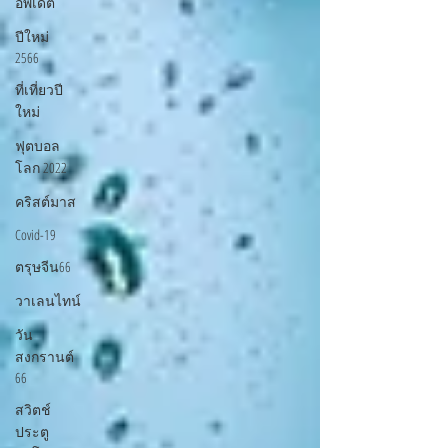
อัพเดต
ปีใหม่
2566
ที่เที่ยวปี
ใหม่
ฟุตบอล
โลก 2022
คริสต์มาส
Covid-19
ตรุษจีน66
วาเลนไทน์
วัน
สงกรานต์
66
สวิตช์
ประตู