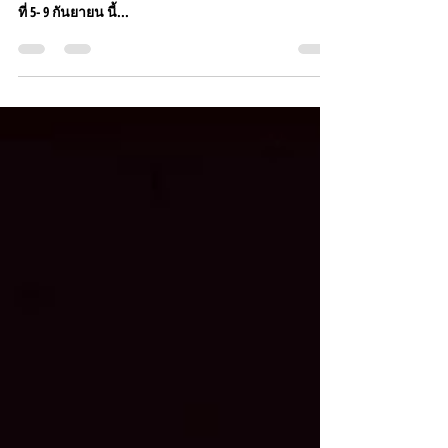
กรมอุตุฯ ประกาศฉบับที่ 3 เตือนว่าในช่วงนี้ มรสุม
กำลังแรง ทำให้เกิดฝนตกหนักถึงหนักมาก ในตั้งแต่ วัน
ที่ 5- 9 กันยายน นี้...