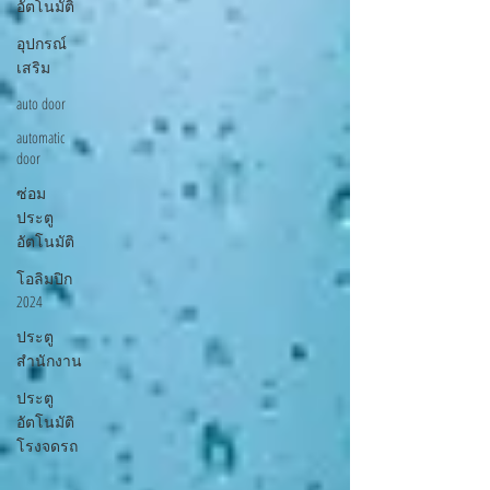
อัตโนมัติ
อุปกรณ์
เสริม
auto door
automatic
door
ซ่อม
ประตู
อัตโนมัติ
โอลิมปิก
2024
ประตู
สำนักงาน
ประตู
อัตโนมัติ
โรงจดรถ