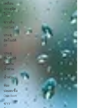
เคลื่อน
ประตูอัต
โนมั
ข่าวสั้น
Foot Switch
ประตู
อัตโนมัติ
IOT
ประตู
อัตโนมัติ
ป้องกัน
น้ำท่วม
น้ำท่วม
ห้อง
ปลอดเชื้อ
Clean Room
ข่าว