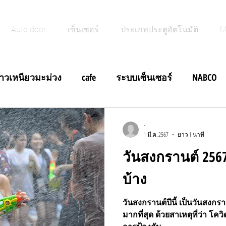
Auto door
เซ็นเซอร์
ประเภทประตูอัตโนมัติ
M
้าวเหนียวมะม่วง
cafe
ระบบเซ็นเซอร์
NABCO
ฝีดาษลิง
ประตูอัตโนมัติบานสวิง
ข่าวสั้น
-
1 มี.ค. 2567
ยาว 1 นาที
วันสงกรานต์ 256
ข่าวสั้น ประตูอัตโนมัติบานสวิง
ข่าวสั้น M Search NA
บ้าง
สั้นประตูอัตโนมัติ Brakout Door
ข่าวสั้น Foot Switch ประ
วันสงกรานต์ปีนี้ เป็นวันสงกร
มากที่สุด ด้วยสาเหตุที่ว่า โค