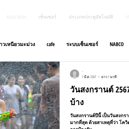
Auto door
เซ็นเซอร์
ประเภทประตูอัตโนมัติ
M
้าวเหนียวมะม่วง
cafe
ระบบเซ็นเซอร์
NABCO
ฝีดาษลิง
ประตูอัตโนมัติบานสวิง
ข่าวสั้น
-
1 มี.ค. 2567
ยาว 1 นาที
วันสงกรานต์ 256
ข่าวสั้น ประตูอัตโนมัติบานสวิง
ข่าวสั้น M Search NA
บ้าง
สั้นประตูอัตโนมัติ Brakout Door
ข่าวสั้น Foot Switch ประ
วันสงกรานต์ปีนี้ เป็นวันสงกร
มากที่สุด ด้วยสาเหตุที่ว่า โค