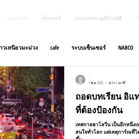
Auto door
เซ็นเซอร์
ประเภทประตูอัตโนมัติ
M
้าวเหนียวมะม่วง
cafe
ระบบเซ็นเซอร์
NABCO
ฝีดาษลิง
ประตูอัตโนมัติบานสวิง
ข่าวสั้น
-
1 พ.ย. 2565
ยาว 1 นาที
ถอดบทเรียน อิแ
ข่าวสั้น ประตูอัตโนมัติบานสวิง
ข่าวสั้น M Search NA
ที่ต้องป้องกัน
สั้นประตูอัตโนมัติ Brakout Door
ข่าวสั้น Foot Switch ประ
เทศกาลฮาโลวีน เป็นอีกหนึ่ง
สนใจทั่วโลก แต่เหตุการ์ณที่ไม