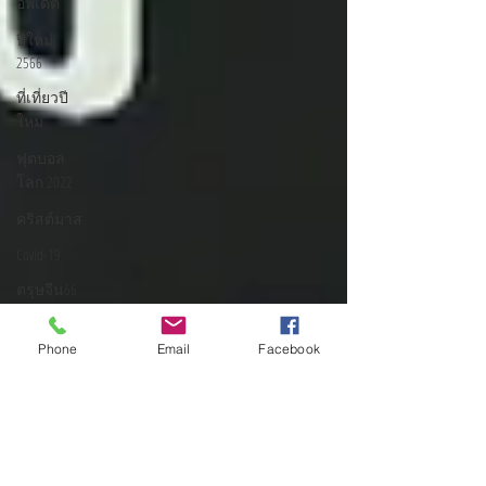
อัพเดต
ปีใหม่
2566
ที่เที่ยวปี
ใหม่
ฟุตบอล
โลก 2022
คริสต์มาส
Covid-19
ตรุษจีน66
วาเลนไทน์
Phone
Email
Facebook
วัน
สงกรานต์
66
สวิตช์
ประตู