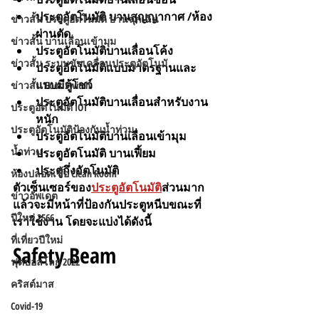
ประตูอัตโนมัติ บานสุญญากาศ /ห้อง
ข่าวสั้น ประตูอัตโนมัติ บานฉุกเฉิน
ผ่านตัด 
ข่าวสั้น บานเลื่อนเข้ามุม
ประตูอัตโนมัติบานเลื่อนโค้ง 
ข่าวสั้น ระบบขับเคลื่อนประตูอัตโนมั
ประตูอัตโนมัติแบบมาตรฐานและ
แบบมีตู้โชว์ 
ข่าวสั้น Foot Switch
ประตูอัตโนมัติบานเลื่อนสำหรับงาน
ประตูอัตโนมัติ IOT
หนัก 
ประตูอัตโนมัติป้องกันน้ำท่วม
ประตูอัตโนมัติบานเลื่อนเข้ามุม 
น้ำท่วม
ประตูอัตโนมัติ บานเฟี้ยม 
ประตูกึ่งอัตโนมัติ
ห้องปลอดเชื้อ Clean Room
ตัวเซ็นเซอร์ของ
ประตูอัตโนมัติ
ส่วนมาก
ข่าวอัพเดต
แล้วจะมีหน้าที่ป้องกันประตูหนีบขณะที่
ปีใหม่ 2566
เราใช้งาน โดยจะแบ่งได้ดังนี้
ที่เที่ยวปีใหม่
Safety Beam 
ฟุตบอลโลก 2022
คริสต์มาส
Covid-19