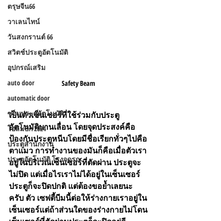
ตรุษจีน66
วาเลนไทน์
วันสงกรานต์ 66
สวิตช์ประตูอัตโนมัติ
อุปกรณ์เสริม
auto door
Safety Beam 
automatic door
ซ่อมประตูอัตโนมัติ
เป็นตัวเซ็นเซอร์ที่ใช้ร่วมกับประตู
อัตโนมัติบานเลื่อน โดยจุดประสงค์คือ
โอลิมปิก 2024
ป้องกันประตูหนีบโดยมีชื่อเรียกทั่วๆไปคือ 
ประตูสำนักงาน
ตาแมว การทำงานของมันก็คือเมื่อตัวเรา
ประตูอัตโนมัติ โรงจดรถ
อยู่ในบริเวณเซ็นเซอร์ที่ตัดผ่าน ประตูจะ
ไม่ปิด แต่เมื่อไรเราไม่ได้อยู่ในเซ็นเซอร์
ประตูก็จะปิดปกติ แต่ต้องขอย้ำเลยนะ
ครับ ตัว เซฟตี้บีมนี้ต่อให้ร่างกายเราอยู่ใน
เซ็นเซอร์แต่ถ้า
ส่วนใดของร่างกายไม่โดน