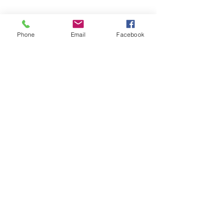
Phone
Email
Facebook
บานเลื่อนซ้อน
V-60TL/ V-85TL/ V-150TL
Hermetic Door
สามารถดาวน์โหลด แค็ตตาล็อกประตูอัตโนมัติบานเลื่อน
แบบสุญญากาศ ได้ที่นี่