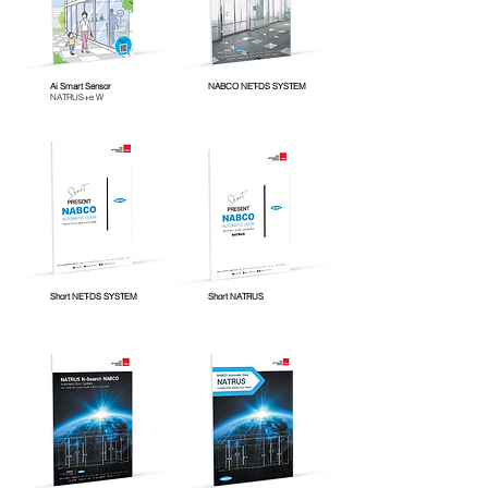
Ai Smart Sensor
NABCO NET-DS SYSTEM
NATRUS+e W
Short NET-DS SYSTEM
Short NATRUS