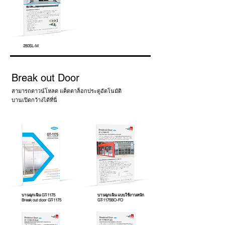
250SL-M
Break out Door
สามารถดาวน์โหลด แค็ตตาล็อกประตูอัตโนมัติ
บานเปิดกว้างได้ที่นี่
บานฉุกเฉิน GT-1175
บานฉุกเฉิน แบบใช้งานหนัก
Break out door GT-1175
GT-1175BO-FO