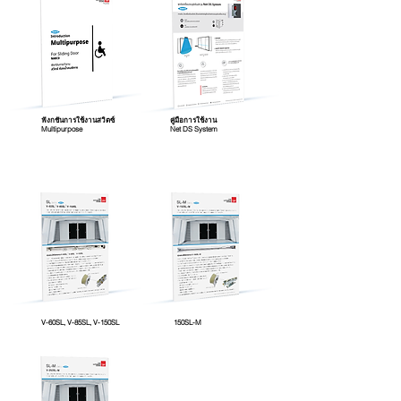
ฟังกชันการใช้งานสวิตซ์
คู่มือการใช้งาน
Multipurpose
Net DS System
V-60SL, V-85SL, V-150SL
150SL-M