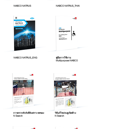
NABCO NATRUS
NABCO NATRUS_THAI
NABCO NATRUS_ENG
คู่มือการใช้งาน
Multipurpose NABCO
การตรวจจับรังสีอินฟราเรดของ
วิธีแก้ไขประตูเปิดค้าง
N Search
N Search