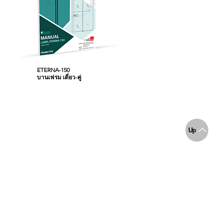
ETERNA-150
บานเฟรม เดี่ยว-คู่
Up