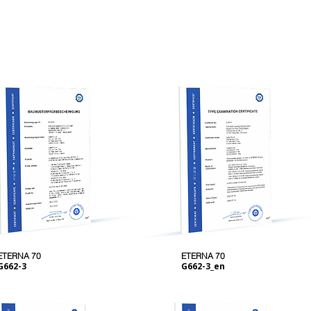
ETERNA 70
ETERNA 70
G662-3
G662-3_en