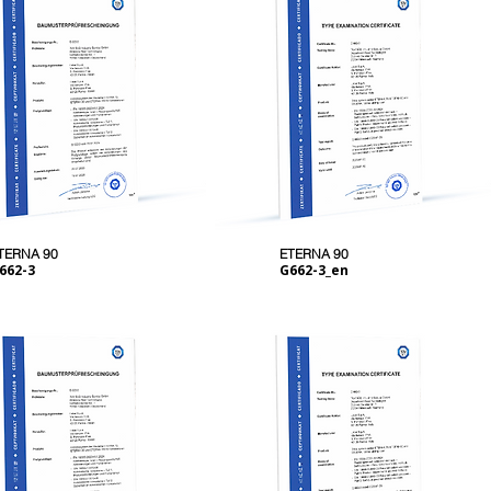
TERNA 90
ETERNA 90
662-3
G662-3_en