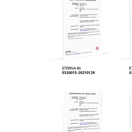
ETERNA 90
E
E520015-20210129
G