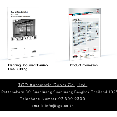
Planning Document Barrier-
Product information
Free Building
TGD Automatic Doors Co., Ltd.
 Pattanakarn 30 Suanluang Suanluang Bangkok Thailand 102
Telephone Number 02 300 9300
email:
info@tgd.co.th