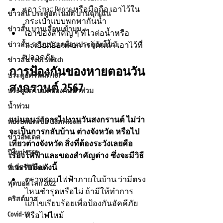
เอา Smart Phone หรือมือถือ เอาไว้ใน
ข่าวสั้น ประตูอัตโนมัติ บานฉุกเฉิน
กระเป๋าแบบพกพากันน้ำ
ข่าวสั้น บานเลื่อนเข้ามุม
เอาของสำคัญ ๆ ที่ไวต่อน้ำหรือ
ละเอียดอ่อนต่อการโดนน้ำ เอาไว้ที่
ข่าวสั้น ระบบขับเคลื่อนประตูอัตโนมั
ปลอดภัย
ข่าวสั้น Foot Switch
การป้องกันของหายตอนวัน
ประตูอัตโนมัติ IOT
สงกรานต์ 2567
ประตูอัตโนมัติป้องกันน้ำท่วม
น้ำท่วม
แน่นอนว่าการไปงานวันสงกรานต์ ไม่ว่า
ห้องปลอดเชื้อ Clean Room
จะเป็นการกลับบ้าน ต่างจังหวัด หรือไป
ข่าวอัพเดต
เที่ยวต่างจังหวัด สิ่งที่ต้องระวังเลยคือ 
ปีใหม่ 2566
เรื่องไฟฟ้าและของสำคัญต่าง ซึ่งจะมีวิธี
การรับมือดัง
นี้
ที่เที่ยวปีใหม่
ตรวจสอบไฟฟ้าภายในบ้าน ว่ามีตรง
ฟุตบอลโลก 2022
ไหนชำรุดหรือไม่ ถ้ามีให้ทำการ
คริสต์มาส
แก้ไขเรียบร้อยเพื่อป้องกันอัคคีภัย
Covid-19
หรือไฟไหม้