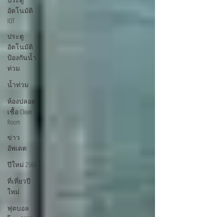
อัตโนมัติ
IOT
ประตู
อัตโนมัติ
ป้องกันน้ำ
ท่วม
น้ำท่วม
ห้องปลอด
เชื้อ Clean
Room
ข่าว
อัพเดต
ปีใหม่ 2566
ที่เที่ยวปี
ใหม่
ฟุตบอล