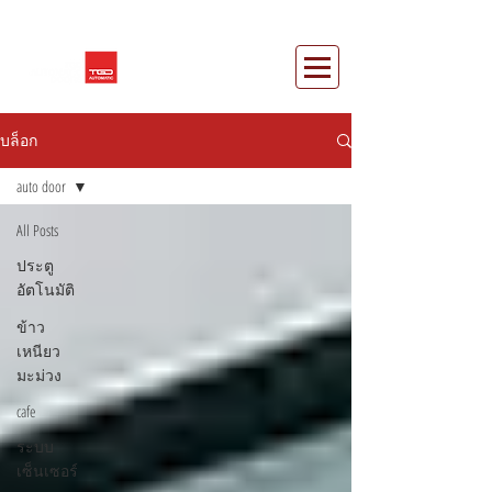
บล็อก
auto door
All Posts
ประตู
อัตโนมัติ
ข้าว
เหนียว
มะม่วง
cafe
ระบบ
เซ็นเซอร์