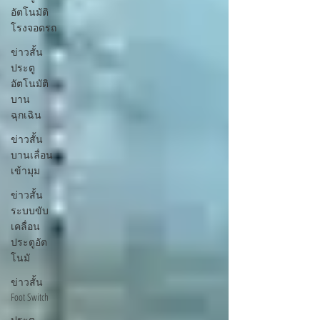
อัตโนมัติ
โรงจอดรถ
ข่าวสั้น
ประตู
อัตโนมัติ
บาน
ฉุกเฉิน
ข่าวสั้น
บานเลื่อน
เข้ามุม
ข่าวสั้น
ระบบขับ
เคลื่อน
ประตูอัต
โนมั
ข่าวสั้น
Foot Switch
ประตู