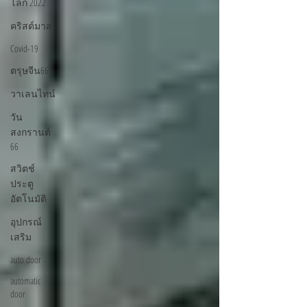
โลก 2022
คริสต์มาส
Covid-19
ตรุษจีน66
วาเลนไทน์
วัน
สงกรานต์
66
สวิตช์
ประตู
อัตโนมัติ
อุปกรณ์
เสริม
auto door
automatic
door