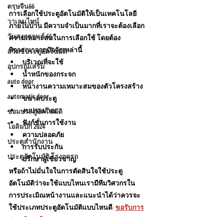
ตรุษจีน66
การเลือกใช้ประตูอัตโนมัติให้เป็นเทคโนโลยี
วาเลนไทน์
ภายในบ้าน มีความจำเป็นมากที่เราจะต้องเลือก
วันสงกรานต์ 66
ความเหมาะสมในการเลือกใช้ โดยต้อง
พิจารณาจากปัจจัยเหล่านี้
สวิตช์ประตูอัตโนมัติ
บริเวณที่จะใช้
อุปกรณ์เสริม
น้ำหนักของกระจก
auto door
หน้างานความเหมาะสมของตัวโครงสร้าง
automatic door
ขนาดประตู
งบประมาณ
ซ่อมประตูอัตโนมัติ
ฟังก์ชั่นการใช้งาน
โอลิมปิก 2024
ความปลอดภัย
ประตูสำนักงาน
การรับประกัน
ประตูอัตโนมัติ โรงจดรถ
ปรึกษาผู้เชี่ยวชาญ
หรือถ้าไม่มั่นใจในการตัดสินใจใช้ประตู
อัตโนมัติว่าจะใช้แบบไหนเรามีทีมวิศวกรใน
การประเมิณหน้างานและแนะนำได้ว่าควรจะ
ใช้ประเภทประตูอัตโนมัติแบบไหนดี  
ขอรับการ