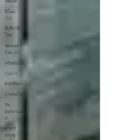
อัพเดต
ปีใหม่
2566
ที่เที่ยวปี
ใหม่
ฟุตบอล
โลก 2022
คริสต์มาส
Covid-19
ตรุษจีน66
วาเลนไทน์
วัน
สงกรานต์
66
สวิตช์
ประตู