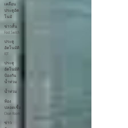
เคลื่อน
ประตูอัต
โนมั
ข่าวสั้น
Foot Switch
ประตู
อัตโนมัติ
IOT
ประตู
อัตโนมัติ
ป้องกัน
น้ำท่วม
น้ำท่วม
ห้อง
ปลอดเชื้อ
Clean Room
ข่าว