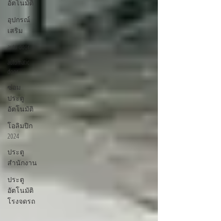
อัตโนมัติ
อุปกรณ์
เสริม
auto door
automatic
door
ซ่อม
ประตู
อัตโนมัติ
โอลิมปิก
2024
ประตู
สำนักงาน
ประตู
อัตโนมัติ
โรงจดรถ